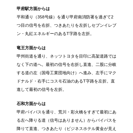
甲府駅方面からは
平和通り（358号線）を通り甲府南消防署を過ぎて2
つ目の信号を右折、つきあたりを左折しセブンイレブ
ン・丸紅エネルギーのあるT字路を左折。
竜王方面からは
甲州街道を通り、ネッツトヨタを目印に高架道路では
なく下の道へ。最初の信号を右折し直進、二股に分岐
する道の左（国母工業団地向け）へ進み、左手にマク
ドナルド・右手にコスモ石油のあるT字路を左折。直
進して最初の信号を左折。
石和方面からは
甲府バイパスを通り、荒川・彩火橋をすぎて最初にあ
る左へ降りる道（信号はありません）からバイパスを
降りて直進、つきあたり（ビジネスホテル黄金が見え